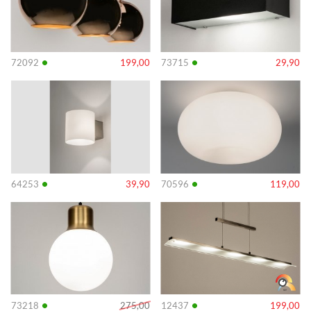
•
•
72092
199,00
73715
29,90
Info
Info
•
•
64253
39,90
70596
119,00
Info
Info
•
•
73218
275,00
12437
199,00