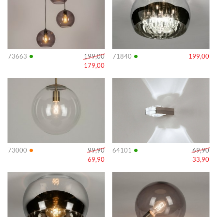
•
•
73663
199,00
71840
199,00
179,00
Info
Info
•
•
73000
99,90
64101
69,90
69,90
33,90
Info
Info