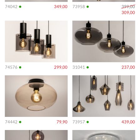
•
•
74042
349,00
73958
399,00
309,00
Info
Info
•
•
74576
299,00
31041
237,00
Info
Info
•
•
74442
79,90
73957
439,00
Info
Info