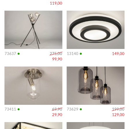
119,00
Info
Info
•
•
73637
275,00
13140
149,00
99,90
Info
Info
•
•
73411
69,90
73629
199,00
29,90
129,00
Info
Info