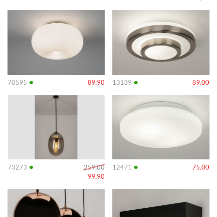
Info
Info
•
•
70595
89,90
13139
89,00
Info
Info
•
•
73273
259,00
12471
75,00
99,90
Info
Info