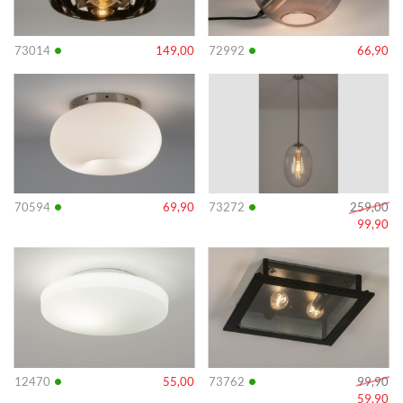
•
•
73014
149,00
72992
66,90
Info
Info
•
•
70594
69,90
73272
259,00
99,90
Info
Info
•
•
12470
55,00
73762
99,90
59,90