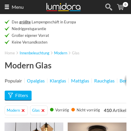
0
Naar
(
Ar
Menu
de
homepage
Das
größte
Lampengeschäft in Europa
Niedrigpreisgarantie
Großer eigener Vorrat
Keine Versandkosten
Home
Innenbeleuchtung
Modern
Glas
Modern Glas
Populair
Opalglas
Klarglas
Mattglas
Rauchglas
Berns
Filters
410
Artikel
Vorrätig
Nicht vorrätig
Modern
Glas
Info
Info