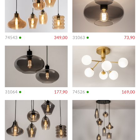
•
•
74543
349,00
31063
73,90
Info
Info
•
•
31064
177,90
74526
169,00
Info
Info