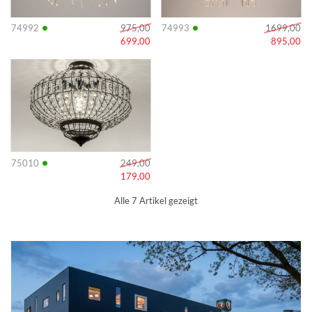
•
•
74992
975,00
74993
1699,00
699,00
895,00
Info
•
75010
249,00
179,00
Alle 7 Artikel gezeigt