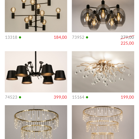
•
•
13318
184,00
73952
279,00
225,00
Info
Info
•
•
74523
399,00
15164
199,00
Info
Info