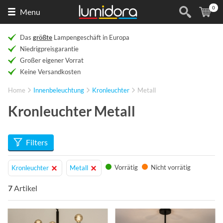
0
Naar
(
Ar
Menu
de
homepage
Das
größte
Lampengeschäft in Europa
Niedrigpreisgarantie
Großer eigener Vorrat
Keine Versandkosten
Home
Innenbeleuchtung
Kronleuchter
Metall
Kronleuchter Metall
Filters
Vorrätig
Nicht vorrätig
Kronleuchter
Metall
7
Artikel
Info
Info