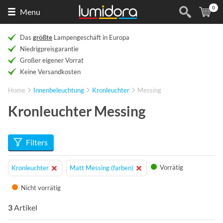
0
Naar
(
Ar
Menu
de
homepage
Das
größte
Lampengeschäft in Europa
Niedrigpreisgarantie
Großer eigener Vorrat
Keine Versandkosten
Home
Innenbeleuchtung
Kronleuchter
Messing
Kronleuchter Messing
Filters
Vorrätig
Kronleuchter
Matt Messing (farben)
Nicht vorrätig
3
Artikel