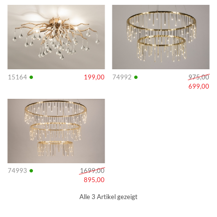
Info
Info
•
•
15164
199,00
74992
975,00
699,00
Info
•
74993
1699,00
895,00
Alle 3 Artikel gezeigt