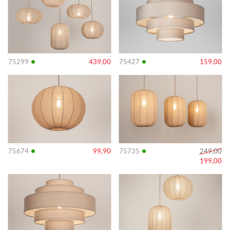
•
•
75299
439,00
75427
159,00
Info
Info
•
•
75674
99,90
75735
249,00
199,00
Info
Info