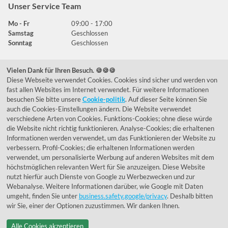
Unser Service Team
Mo - Fr
09:00 - 17:00
Samstag
Geschlossen
Sonntag
Geschlossen
Vielen Dank für Ihren Besuch. 🍪🍪🍪
Häufig gestellte Fragen
Diese Webseite verwendet Cookies. Cookies sind sicher und werden von
fast allen Websites im Internet verwendet. Für weitere Informationen
039292 - 678215
besuchen Sie bitte unsere
Cookie-politik
. Auf dieser Seite können Sie
auch die Cookies-Einstellungen ändern. Die Website verwendet
de@lumidora.com
verschiedene Arten von Cookies. Funktions-Cookies; ohne diese würde
die Website nicht richtig funktionieren. Analyse-Cookies; die erhaltenen
Informationen werden verwendet, um das Funktionieren der Website zu
verbessern. Profil-Cookies; die erhaltenen Informationen werden
Facebook
Instagram
verwendet, um personalisierte Werbung auf anderen Websites mit dem
Kundenmeinungen
höchstmöglichen relevanten Wert für Sie anzuzeigen. Diese Website
nutzt hierfür auch Dienste von Google zu Werbezwecken und zur
Exzellent - eKomi.de
Webanalyse. Weitere Informationen darüber, wie Google mit Daten
umgeht, finden Sie unter
business.safety.google/privacy
. Deshalb bitten
wir Sie, einer der Optionen zuzustimmen. Wir danken Ihnen.
Alle Cookies akzeptieren