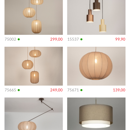
•
•
75002
299,00
15537
99,90
Info
Info
•
•
75665
249,00
75671
139,00
Info
Info