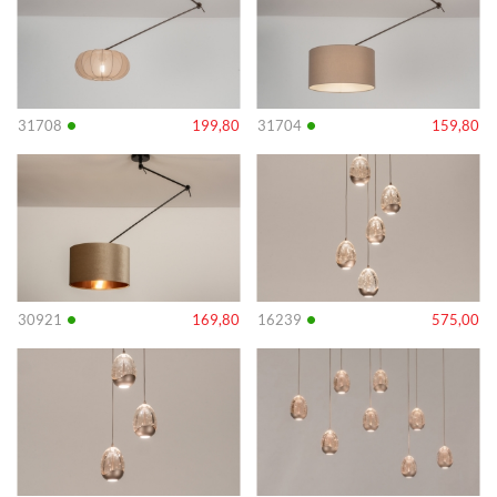
•
•
31708
199,80
31704
159,80
Info
Info
•
•
30921
169,80
16239
575,00
Info
Info