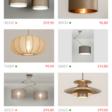
•
•
30132
259,90
30933
96,80
Info
Info
•
•
75004
99,90
30007
159,80
Info
Info
•
•
30317
294,80
15625
199,00