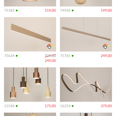
•
•
75182
159,00
74920
199,00
Info
Info
•
•
75634
329,00
75765
249,00
249,00
Info
Info
•
•
15540
175,00
16254
379,00
Info
Info