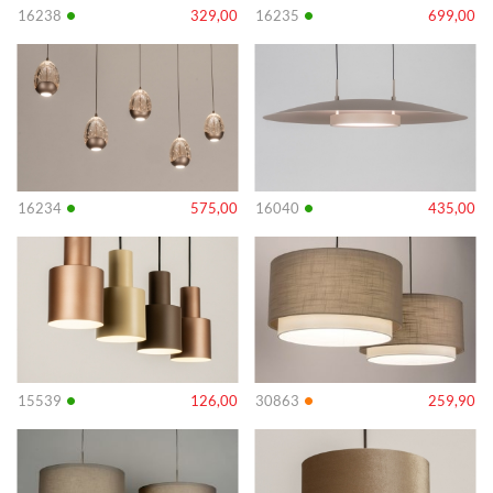
•
•
16238
329,00
16235
699,00
Info
Info
•
•
16234
575,00
16040
435,00
Info
Info
•
•
15539
126,00
30863
259,90
Info
Info