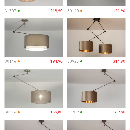
•
•
31707
218,90
30140
121,90
Info
Info
•
•
30146
194,90
30925
314,80
Info
Info
•
•
30316
159,80
31709
169,80
Info
Info