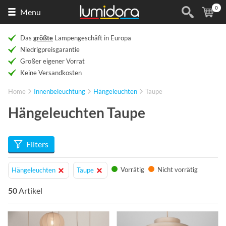
0
Naar
(
Ar
Menu
de
homepage
Das
größte
Lampengeschäft in Europa
Niedrigpreisgarantie
Großer eigener Vorrat
Keine Versandkosten
Home
Innenbeleuchtung
Hängeleuchten
Taupe
Hängeleuchten Taupe
Filters
Vorrätig
Nicht vorrätig
Hängeleuchten
Taupe
50
Artikel
Info
Info