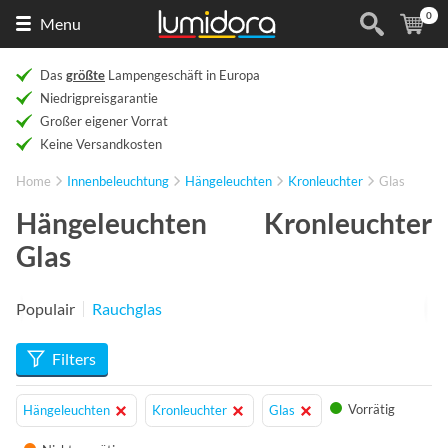
0
Naar
(
Ar
Menu
de
homepage
Das
größte
Lampengeschäft in Europa
Niedrigpreisgarantie
Großer eigener Vorrat
Keine Versandkosten
Home
Innenbeleuchtung
Hängeleuchten
Kronleuchter
Glas
Hängeleuchten Kronleuchter
Glas
Populair
Rauchglas
Filters
Vorrätig
Hängeleuchten
Kronleuchter
Glas