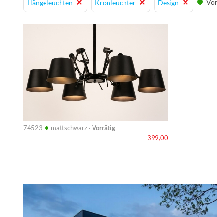
Vor
Hängeleuchten
Kronleuchter
Design
Info
•
74523
mattschwarz ·
Vorrätig
399,00