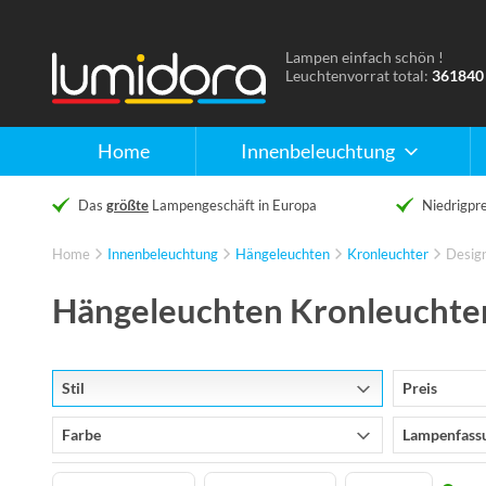
Lampen einfach schön !
Naar
Leuchtenvorrat total:
361840
de
homepage
Home
Innenbeleuchtung
Das
größte
Lampengeschäft in Europa
Niedrigpre
Home
Innenbeleuchtung
Hängeleuchten
Kronleuchter
Desig
Hängeleuchten Kronleuchte
Stil
Preis
Farbe
Lampenfass