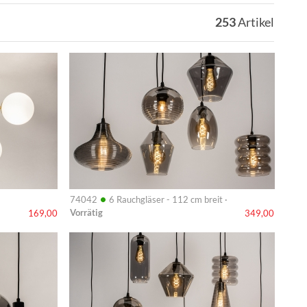
253
Artikel
Info
•
74042
6 Rauchgläser - 112 cm breit ·
Vorrätig
169,00
349,00
Info