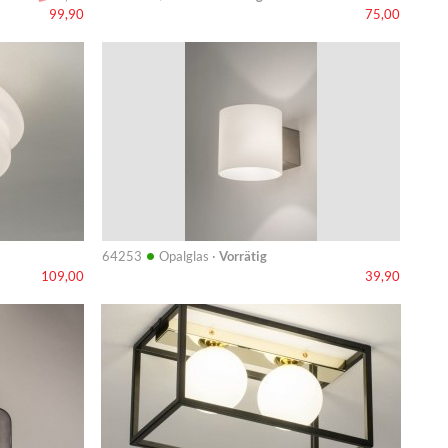
99,90
75,00
Info
•
64253
Opalglas ·
Vorrätig
109,00
39,90
Info