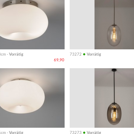
•
8cm ·
Vorrätig
73272
Vorrätig
69,90
Info
•
5cm ·
Vorrätig
73273
Vorrätig