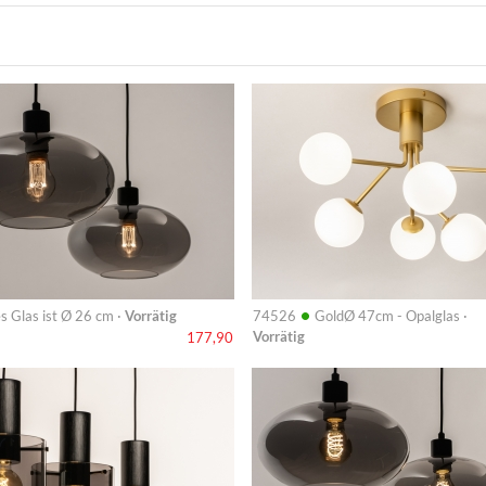
Info
•
s Glas ist Ø 26 cm ·
Vorrätig
74526
GoldØ 47cm - Opalglas ·
Vorrätig
177,90
Info