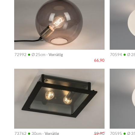
•
•
72992
Ø 25cm ·
Vorrätig
70594
Ø 2
66,90
Info
Info
•
•
73762
30cm ·
Vorrätig
70595
Ø 3
99,90