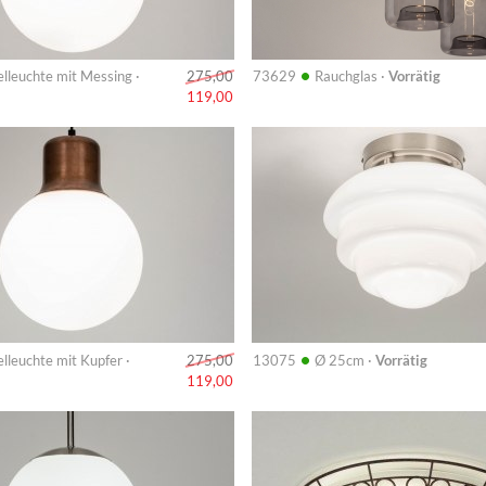
•
lleuchte mit Messing ·
73629
Rauchglas ·
Vorrätig
275,00
119,00
Info
•
lleuchte mit Kupfer ·
13075
Ø 25cm ·
Vorrätig
275,00
119,00
Info