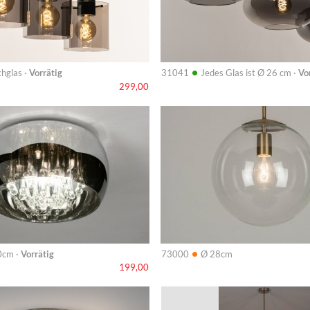
•
hglas ·
Vorrätig
31041
Jedes Glas ist Ø 26 cm ·
Vo
299,00
Info
•
0cm ·
Vorrätig
73000
Ø 28cm
199,00
Info