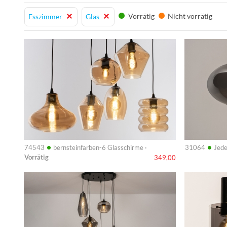
Vorrätig
Nicht vorrätig
Esszimmer
Glas
Info
Info
•
•
74543
bernsteinfarben-6 Glasschirme ·
31064
Jede
Vorrätig
349,00
Info
Info