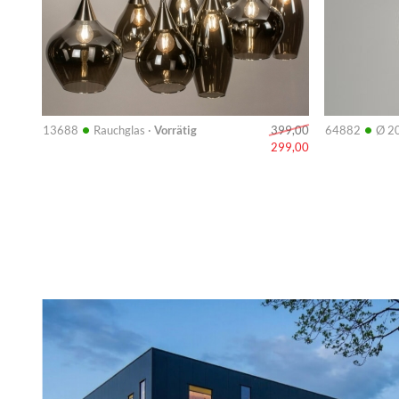
•
•
13688
Rauchglas ·
Vorrätig
64882
Ø 2
399,00
299,00