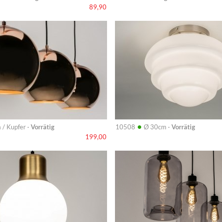
89,90
Info
•
 / Kupfer ·
Vorrätig
10508
Ø 30cm ·
Vorrätig
199,00
Info