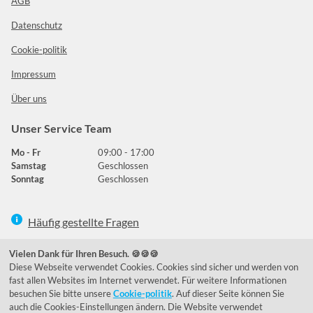
AGB
Datenschutz
Cookie-politik
Impressum
Über uns
Unser Service Team
Mo - Fr
09:00 - 17:00
Samstag
Geschlossen
Sonntag
Geschlossen
Häufig gestellte Fragen
039292 - 678215
Vielen Dank für Ihren Besuch. 🍪🍪🍪
Diese Webseite verwendet Cookies. Cookies sind sicher und werden von
de@lumidora.com
fast allen Websites im Internet verwendet. Für weitere Informationen
besuchen Sie bitte unsere
Cookie-politik
. Auf dieser Seite können Sie
auch die Cookies-Einstellungen ändern. Die Website verwendet