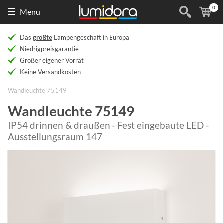
0
Naar
(
Ar
Menu
de
homepage
Das
größte
Lampengeschäft in Europa
Niedrigpreisgarantie
Großer eigener Vorrat
Keine Versandkosten
Wandleuchte 75149
Wandleuchte 75149
IP54 drinnen & draußen - Fest eingebaute LED -
Ausstellungsraum 147