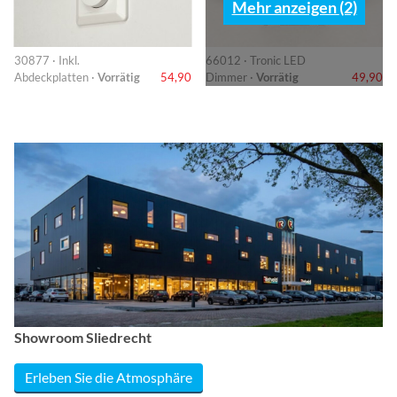
Mehr anzeigen (2)
30877 · Inkl.
66012 · Tronic LED
Abdeckplatten ·
Vorrätig
54,90
Dimmer ·
Vorrätig
49,90
Showroom Sliedrecht
Erleben Sie die Atmosphäre