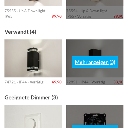
75555 · Up & Down light -
75554 · Up & Down light -
IP65
99,90
IP65 ·
Vorrätig
99,90
Verwandt (4)
Mehr anzeigen (3)
74721 · IP44 ·
Vorrätig
49,90
72851 · IP44 ·
Vorrätig
33,90
Geeignete Dimmer (3)