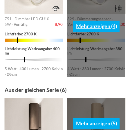
751 · Dimmbar LED GU10
829 · Dämmerungssensor ·
5W ·
Vorrätig
8,90
Vorrätig
10,00
Mehr anzeigen (4)
Lichtfarbe: 2700 K
Lichtfarbe: 2700 K
Lichtleistung Werksangabe: 400
Lichtleistung Werksangabe: 380
lm
lm
5 Watt · 400 Lumen · 2700 Kelvin
4 Watt · 380 Lumen · 2700 Kelvin
· Ø5cm
· Ø5cm
Aus der gleichen Serie (6)
Mehr anzeigen (5)