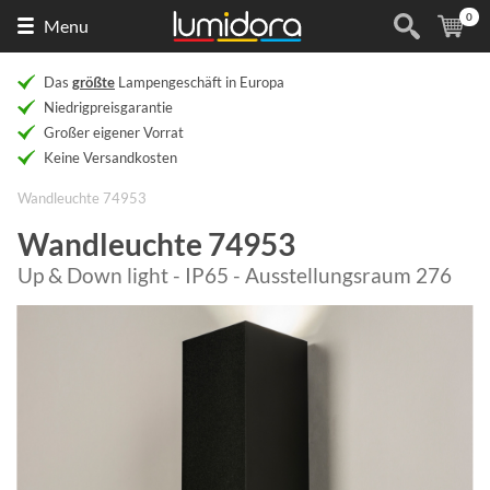
0
Naar
(
Ar
Menu
de
homepage
Das
größte
Lampengeschäft in Europa
Niedrigpreisgarantie
Großer eigener Vorrat
Keine Versandkosten
Wandleuchte 74953
Wandleuchte 74953
Up & Down light - IP65 - Ausstellungsraum 276