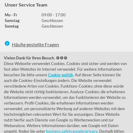
Unser Service Team
Mo - Fr
09:00 - 17:00
Samstag
Geschlossen
Sonntag
Geschlossen
Häufig gestellte Fragen
039292 - 678215
Vielen Dank für Ihren Besuch. 🍪🍪🍪
Diese Webseite verwendet Cookies. Cookies sind sicher und werden von
de@lumidora.com
fast allen Websites im Internet verwendet. Für weitere Informationen
besuchen Sie bitte unsere
Cookie-politik
. Auf dieser Seite können Sie
auch die Cookies-Einstellungen ändern. Die Website verwendet
verschiedene Arten von Cookies. Funktions-Cookies; ohne diese würde
Facebook
Instagram
die Website nicht richtig funktionieren. Analyse-Cookies; die erhaltenen
Kundenmeinungen
Informationen werden verwendet, um das Funktionieren der Website zu
verbessern. Profil-Cookies; die erhaltenen Informationen werden
Exzellent - eKomi.de
verwendet, um personalisierte Werbung auf anderen Websites mit dem
höchstmöglichen relevanten Wert für Sie anzuzeigen. Diese Website
nutzt hierfür auch Dienste von Google zu Werbezwecken und zur
Webanalyse. Weitere Informationen darüber, wie Google mit Daten
umgeht, finden Sie unter
business.safety.google/privacy
. Deshalb bitten