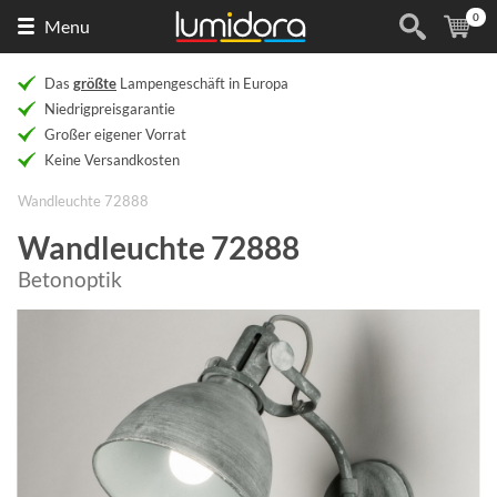
0
Naar
(
Ar
Menu
de
homepage
Das
größte
Lampengeschäft in Europa
Niedrigpreisgarantie
Großer eigener Vorrat
Keine Versandkosten
Wandleuchte 72888
Wandleuchte 72888
Betonoptik