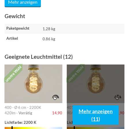
Mehr anzeigen
Gewicht
Paketgewicht
1.28 kg
Artikel
0.86 kg
Geeignete Leuchtmittel (12)
unsere Wahl
unsere Wahl
400 · Ø 6 cm - 2200K
401 · 6cm-2200K
Mehr anzeigen
420lm ·
Vorrätig
14,90
90/220/420lm ·
Vorrätig
14,90
(11)
Lichtfarbe: 2200 K
Lichtfarbe: 2200 K