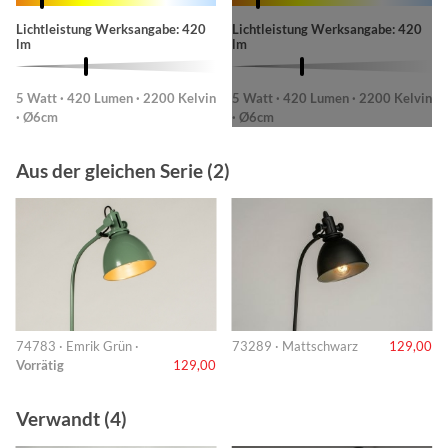
Lichtleistung Werksangabe: 420
Lichtleistung Werksangabe: 420
lm
lm
5 Watt · 420 Lumen · 2200 Kelvin
5 Watt · 420 Lumen · 2200 Kelvin
· Ø6cm
· Ø6cm
Aus der gleichen Serie (2)
74783 · Emrik Grün ·
73289 · Mattschwarz
129,00
Vorrätig
129,00
Verwandt (4)