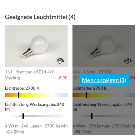
Geeignete Leuchtmittel (4)
161 · dimmbar led E14 4W ·
416 · 4,5 cm - 2700K
Vorrätig
8,90
100/240/430lm ·
Vorrätig
8,90
Mehr anzeigen (3)
Lichtfarbe: 2700 K
Lichtfarbe: 2700 K
Lichtleistung Werksangabe: 340
Lichtleistung Werksangabe: 370
lm
lm
4 Watt · 340 Lumen · 2700 Kelvin
4 Watt · 370 Lumen · 2700 Kelvin
· Ø4.50cm
· Ø4.50cm