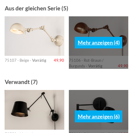
Aus der gleichen Serie (5)
Mehr anzeigen (4)
75107 · Beige ·
Vorrätig
49,90
75106 · Rot-Braun /
Burgundy ·
Vorrätig
49,90
Verwandt (7)
Mehr anzeigen (6)