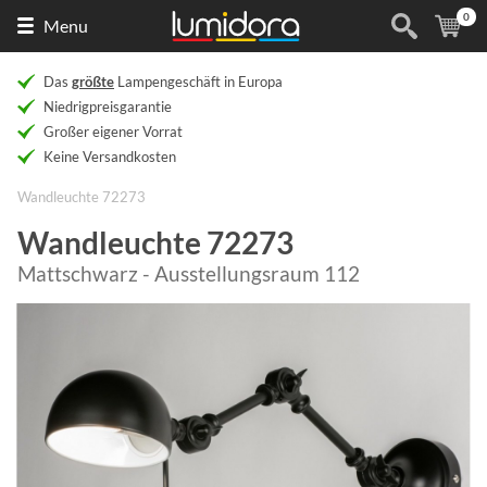
0
Naar
(
Ar
Menu
de
homepage
Das
größte
Lampengeschäft in Europa
Niedrigpreisgarantie
Großer eigener Vorrat
Keine Versandkosten
Wandleuchte 72273
Wandleuchte 72273
Mattschwarz - Ausstellungsraum 112