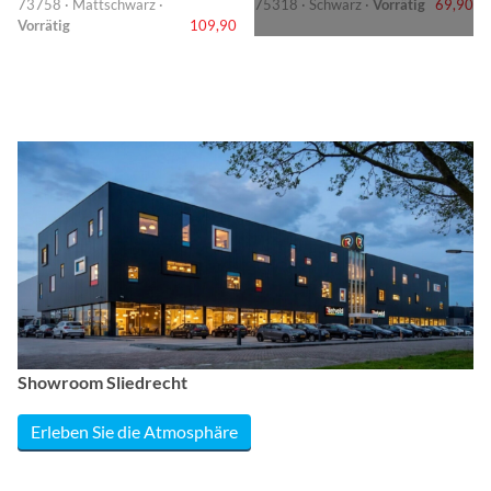
73758 · Mattschwarz ·
75318 · Schwarz ·
Vorrätig
69,90
Vorrätig
109,90
Showroom Sliedrecht
Erleben Sie die Atmosphäre