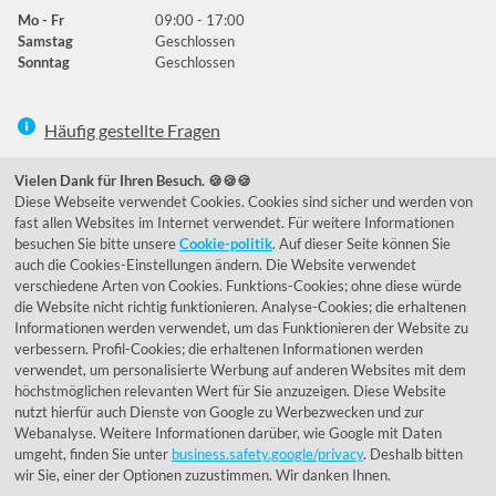
Mo - Fr
09:00 - 17:00
Samstag
Geschlossen
Sonntag
Geschlossen
Häufig gestellte Fragen
039292 - 678215
Vielen Dank für Ihren Besuch. 🍪🍪🍪
Diese Webseite verwendet Cookies. Cookies sind sicher und werden von
de@lumidora.com
fast allen Websites im Internet verwendet. Für weitere Informationen
besuchen Sie bitte unsere
Cookie-politik
. Auf dieser Seite können Sie
auch die Cookies-Einstellungen ändern. Die Website verwendet
verschiedene Arten von Cookies. Funktions-Cookies; ohne diese würde
Facebook
Instagram
die Website nicht richtig funktionieren. Analyse-Cookies; die erhaltenen
Kundenmeinungen
Informationen werden verwendet, um das Funktionieren der Website zu
verbessern. Profil-Cookies; die erhaltenen Informationen werden
Exzellent - eKomi.de
verwendet, um personalisierte Werbung auf anderen Websites mit dem
höchstmöglichen relevanten Wert für Sie anzuzeigen. Diese Website
nutzt hierfür auch Dienste von Google zu Werbezwecken und zur
Webanalyse. Weitere Informationen darüber, wie Google mit Daten
umgeht, finden Sie unter
business.safety.google/privacy
. Deshalb bitten
wir Sie, einer der Optionen zuzustimmen. Wir danken Ihnen.