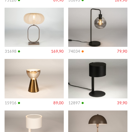
Info
Info
•
•
31698
169,90
74034
79,90
Info
Info
•
•
15916
89,00
12897
39,90
Info
Info