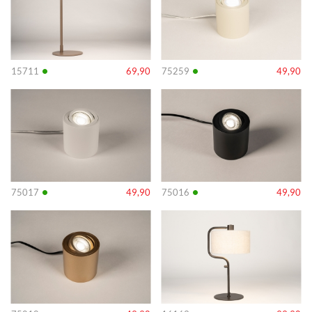
•
•
15711
69,90
75259
49,90
Info
Info
•
•
75017
49,90
75016
49,90
Info
Info