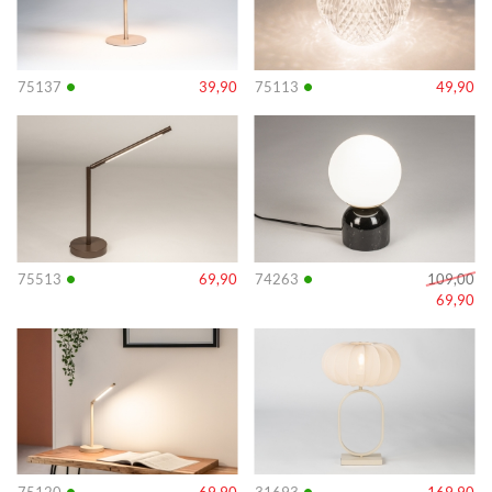
•
•
75137
39,90
75113
49,90
Info
Info
•
•
75513
69,90
74263
109,00
69,90
Info
Info
•
•
75120
69,90
31693
169,90