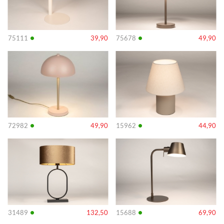
•
•
75111
39,90
75678
49,90
Info
Info
•
•
72982
49,90
15962
44,90
Info
Info
•
•
31489
132,50
15688
69,90