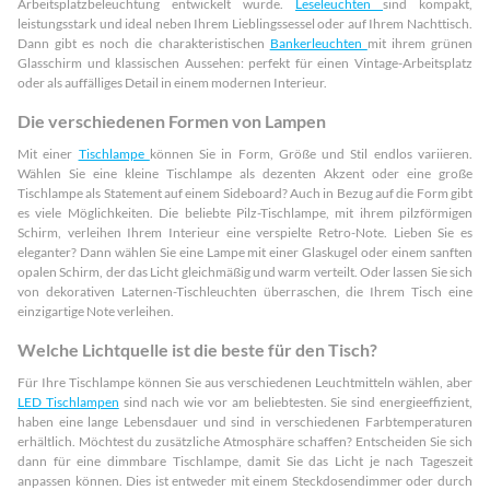
Arbeitsplatzbeleuchtung entwickelt wurde.
Leseleuchten
sind kompakt,
leistungsstark und ideal neben Ihrem Lieblingssessel oder auf Ihrem Nachttisch.
Dann gibt es noch die charakteristischen
Bankerleuchten
mit ihrem grünen
Glasschirm und klassischen Aussehen: perfekt für einen Vintage-Arbeitsplatz
oder als auffälliges Detail in einem modernen Interieur.
Die verschiedenen Formen von Lampen
Mit einer
Tischlampe
können Sie in Form, Größe und Stil endlos variieren.
Wählen Sie eine kleine Tischlampe als dezenten Akzent oder eine große
Tischlampe als Statement auf einem Sideboard? Auch in Bezug auf die Form gibt
es viele Möglichkeiten. Die beliebte Pilz-Tischlampe, mit ihrem pilzförmigen
Schirm, verleihen Ihrem Interieur eine verspielte Retro-Note. Lieben Sie es
eleganter? Dann wählen Sie eine Lampe mit einer Glaskugel oder einem sanften
opalen Schirm, der das Licht gleichmäßig und warm verteilt. Oder lassen Sie sich
von dekorativen Laternen-Tischleuchten überraschen, die Ihrem Tisch eine
einzigartige Note verleihen.
Welche Lichtquelle ist die beste für den Tisch?
Für Ihre Tischlampe können Sie aus verschiedenen Leuchtmitteln wählen, aber
LED Tischlampen
sind nach wie vor am beliebtesten. Sie sind energieeffizient,
haben eine lange Lebensdauer und sind in verschiedenen Farbtemperaturen
erhältlich. Möchtest du zusätzliche Atmosphäre schaffen? Entscheiden Sie sich
dann für eine dimmbare Tischlampe, damit Sie das Licht je nach Tageszeit
anpassen können. Dies ist entweder mit einem Steckdosendimmer oder durch