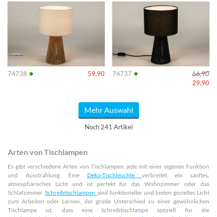
Info
Info
•
•
74738
59,90
74737
66,90
29,90
Mehr Auswahl
Noch 241 Artikel
Arten von Tischlampen
Es gibt verschiedene Arten von Tischlampen, jede mit einer eigenen Funktion
und Ausstrahlung. Eine
Deko-Tischleuchte
verbreitet ein sanftes,
atmosphärisches Licht und ist perfekt für das Wohnzimmer oder das
Schlafzimmer.
Schreibtischlampen
sind funktioneller und bieten gezieltes Licht
zum Arbeiten oder Lernen, der große Unterschied zu einer gewöhnlichen
Tischlampe ist, dass eine Schreibtischlampe speziell für die