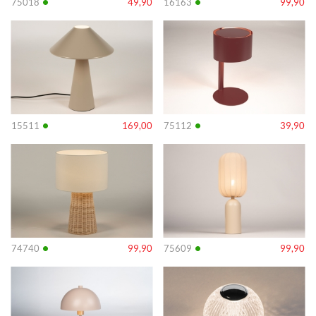
•
•
75018
49,90
16163
99,90
Info
Info
•
•
15511
169,00
75112
39,90
Info
Info
•
•
74740
99,90
75609
99,90
Info
Info