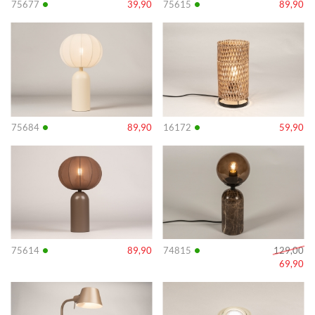
•
•
75677
39,90
75615
89,90
Info
Info
•
•
75684
89,90
16172
59,90
Info
Info
•
•
75614
89,90
74815
129,00
69,90
Info
Info