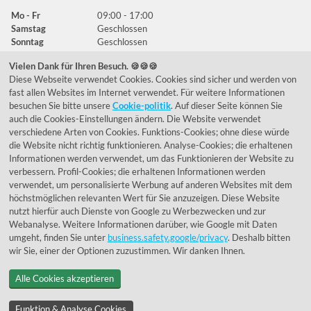
Mo - Fr
09:00 - 17:00
Samstag
Geschlossen
Sonntag
Geschlossen
Vielen Dank für Ihren Besuch. 🍪🍪🍪
Diese Webseite verwendet Cookies. Cookies sind sicher und werden von
Häufig gestellte Fragen
fast allen Websites im Internet verwendet. Für weitere Informationen
besuchen Sie bitte unsere
Cookie-politik
. Auf dieser Seite können Sie
039292 - 678215
auch die Cookies-Einstellungen ändern. Die Website verwendet
verschiedene Arten von Cookies. Funktions-Cookies; ohne diese würde
de@lumidora.com
die Website nicht richtig funktionieren. Analyse-Cookies; die erhaltenen
Informationen werden verwendet, um das Funktionieren der Website zu
verbessern. Profil-Cookies; die erhaltenen Informationen werden
verwendet, um personalisierte Werbung auf anderen Websites mit dem
Facebook
Instagram
höchstmöglichen relevanten Wert für Sie anzuzeigen. Diese Website
Kundenmeinungen
nutzt hierfür auch Dienste von Google zu Werbezwecken und zur
Webanalyse. Weitere Informationen darüber, wie Google mit Daten
Exzellent - eKomi.de
umgeht, finden Sie unter
business.safety.google/privacy
. Deshalb bitten
wir Sie, einer der Optionen zuzustimmen. Wir danken Ihnen.
Alle Cookies akzeptieren
Funktion & Analyse Cookies