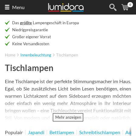
0
Naar
(
Ar
Menu
de
homepage
Das
größte
Lampengeschäft in Europa
Niedrigpreisgarantie
Großer eigener Vorrat
Keine Versandkosten
Home
Innenbeleuchtung
Tischlampen
Tischlampen
Eine Tischlampe ist der perfekte Stimmungsmacher im Haus.
Egal, ob Sie zusätzliches Licht beim Lesen benötigen, einen
warmen Lichtakzent auf dem Sideboard erzeugen möchten
oder einfach ein wenig mehr Atmosphäre in Ihr Interieur
bringen wollen – eine Tischleuchte vereint Funktionalität mit
Mehr anzeigen
Stil. Von modern und puristisch bis verspielt oder natürlich,
dieses vielseitige Wohnaccessoire passt perfekt in jeden
Raum. Selbst wenn die Lampe nicht eingeschaltet ist, verleiht
Populair
Japandi
Bettlampen
Schreibtischlampen
Aufl