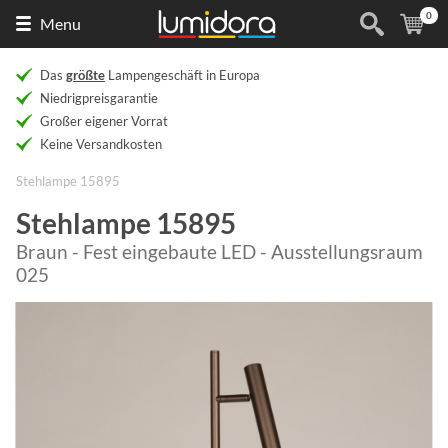
0
Naar
(
Ar
Menu
de
homepage
Das
größte
Lampengeschäft in Europa
Niedrigpreisgarantie
Großer eigener Vorrat
Keine Versandkosten
Stehlampe 15895
Stehlampe 15895
Braun - Fest eingebaute LED - Ausstellungsraum
025