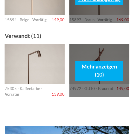
15894 · Beige ·
Vorrätig
149,00
15897 · Braun ·
Vorrätig
169,00
Verwandt (11)
Mehr anzeigen
(10)
75305 · Kaffeefarbe ·
74972 · GU10 - Braunrot
149,00
Vorrätig
139,00