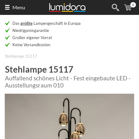
0
Naar
(
Ar
Menu
de
homepage
Das
größte
Lampengeschäft in Europa
Niedrigpreisgarantie
Großer eigener Vorrat
Keine Versandkosten
Stehlampe 15117
Stehlampe 15117
Auffallend schönes Licht - Fest eingebaute LED -
Ausstellungsraum 010