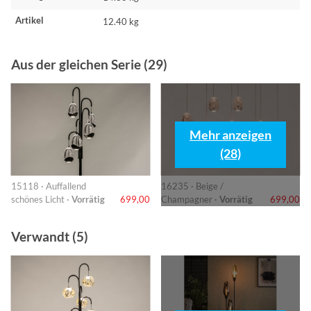
Artikel
12.40 kg
Aus der gleichen Serie (29)
Mehr anzeigen
(28)
15118 · Auffallend
16235 · Beige /
schönes Licht ·
Vorrätig
699,00
Champagner ·
Vorrätig
699,00
Verwandt (5)