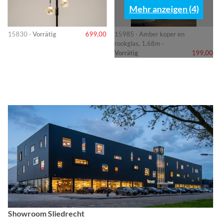
Mehr anzeigen (4)
15830 ·
Vorrätig
699,00
15985 · Amber koper en
rookglas, 1.68m ·
Vorrätig
199,00
Showroom Sliedrecht