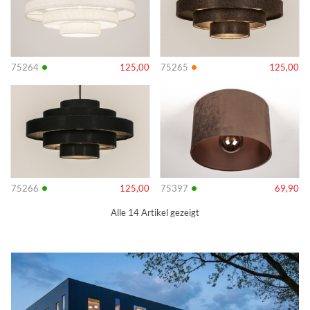
•
•
75264
125,00
75265
125,00
Info
Info
•
•
75266
125,00
75397
69,90
Alle 14 Artikel gezeigt