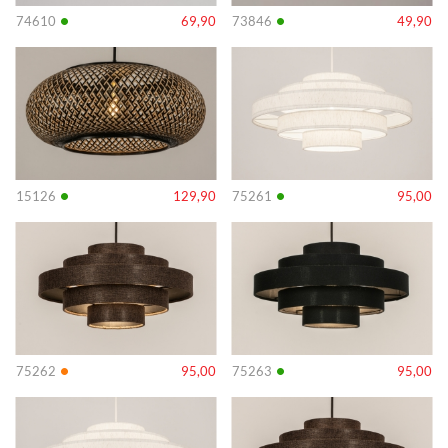
•
•
74610
69,90
73846
49,90
Info
Info
•
•
15126
129,90
75261
95,00
Info
Info
•
•
75262
95,00
75263
95,00
Info
Info