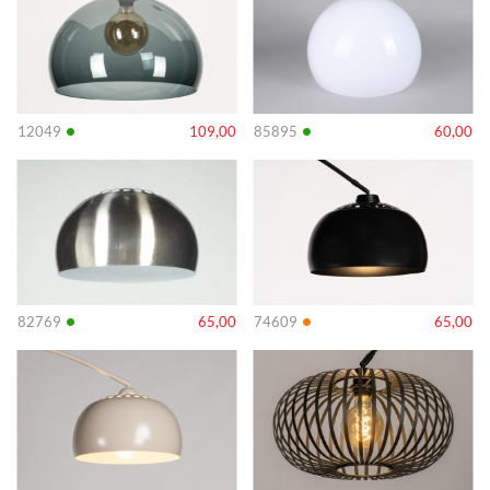
•
•
12049
109,00
85895
60,00
Info
Info
•
•
82769
65,00
74609
65,00
Info
Info