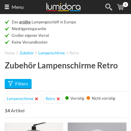
0
Naar
(
Ar
Menu
de
homepage
Das
größte
Lampengeschäft in Europa
Niedrigpreisgarantie
Großer eigener Vorrat
Keine Versandkosten
Home
Zubehör
Lampenschirme
Retro
Zubehör Lampenschirme Retro
Filters
Vorrätig
Nicht vorrätig
Lampenschirme
Retro
14
Artikel
Info
Info