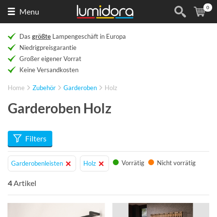
0
Naar
(
Ar
Menu
de
homepage
Das
größte
Lampengeschäft in Europa
Niedrigpreisgarantie
Großer eigener Vorrat
Keine Versandkosten
Home
Zubehör
Garderoben
Holz
Garderoben Holz
Filters
Vorrätig
Nicht vorrätig
Garderobenleisten
Holz
4
Artikel
Info
Info