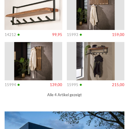
•
•
14212
99,95
15993
159,00
Info
Info
•
•
15994
139,00
15995
215,00
Alle 4 Artikel gezeigt