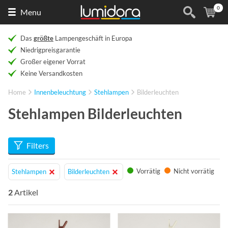
0
Naar
(
Ar
Menu
de
homepage
Das
größte
Lampengeschäft in Europa
Niedrigpreisgarantie
Großer eigener Vorrat
Keine Versandkosten
Home
Innenbeleuchtung
Stehlampen
Bilderleuchten
Stehlampen Bilderleuchten
Filters
Vorrätig
Nicht vorrätig
Stehlampen
Bilderleuchten
2
Artikel
Info
Info