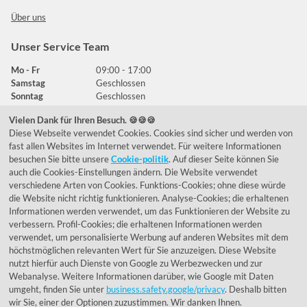
Über uns
Unser Service Team
Mo - Fr
09:00 - 17:00
Samstag
Geschlossen
Sonntag
Geschlossen
Vielen Dank für Ihren Besuch. 🍪🍪🍪
Diese Webseite verwendet Cookies. Cookies sind sicher und werden von
Häufig gestellte Fragen
fast allen Websites im Internet verwendet. Für weitere Informationen
besuchen Sie bitte unsere
Cookie-politik
. Auf dieser Seite können Sie
039292 - 678215
auch die Cookies-Einstellungen ändern. Die Website verwendet
verschiedene Arten von Cookies. Funktions-Cookies; ohne diese würde
de@lumidora.com
die Website nicht richtig funktionieren. Analyse-Cookies; die erhaltenen
Informationen werden verwendet, um das Funktionieren der Website zu
verbessern. Profil-Cookies; die erhaltenen Informationen werden
verwendet, um personalisierte Werbung auf anderen Websites mit dem
Facebook
Instagram
höchstmöglichen relevanten Wert für Sie anzuzeigen. Diese Website
Kundenmeinungen
nutzt hierfür auch Dienste von Google zu Werbezwecken und zur
Webanalyse. Weitere Informationen darüber, wie Google mit Daten
Exzellent - eKomi.de
umgeht, finden Sie unter
business.safety.google/privacy
. Deshalb bitten
wir Sie, einer der Optionen zuzustimmen. Wir danken Ihnen.