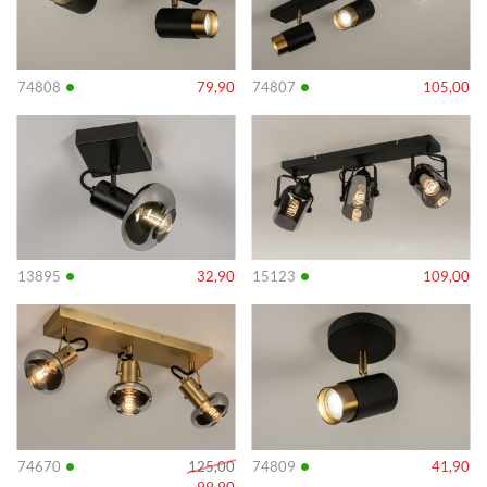
•
•
74808
79,90
74807
105,00
Info
Info
•
•
13895
32,90
15123
109,00
Info
Info
•
•
74670
125,00
74809
41,90