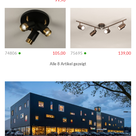
99,90
Info
Info
•
•
74806
105,00
75695
139,00
Alle 8 Artikel gezeigt