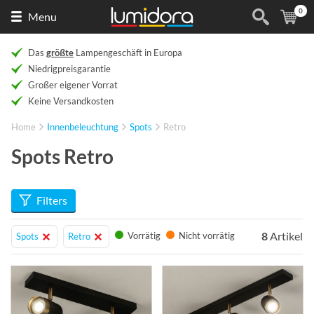
0
Naar
(
Ar
Menu
de
homepage
Das
größte
Lampengeschäft in Europa
Niedrigpreisgarantie
Großer eigener Vorrat
Keine Versandkosten
Home
Innenbeleuchtung
Spots
Retro
Spots Retro
Filters
8
Artikel
Vorrätig
Nicht vorrätig
Spots
Retro
Info
Info