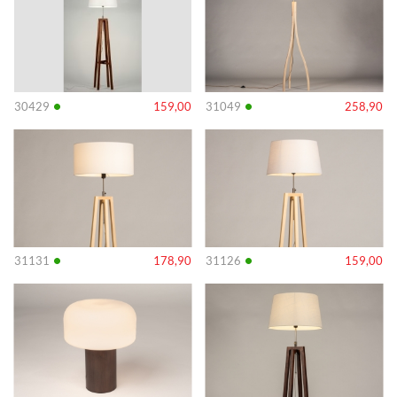
•
•
30429
159,00
31049
258,90
Info
Info
•
•
31131
178,90
31126
159,00
Info
Info