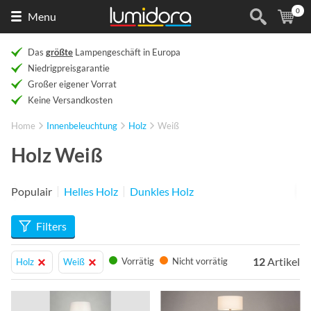
0
Naar
(
Ar
Menu
de
homepage
Das
größte
Lampengeschäft in Europa
Niedrigpreisgarantie
Großer eigener Vorrat
Keine Versandkosten
Home
Innenbeleuchtung
Holz
Weiß
Holz Weiß
Populair
Helles Holz
Dunkles Holz
Filters
12
Artikel
Vorrätig
Nicht vorrätig
Holz
Weiß
Info
Info