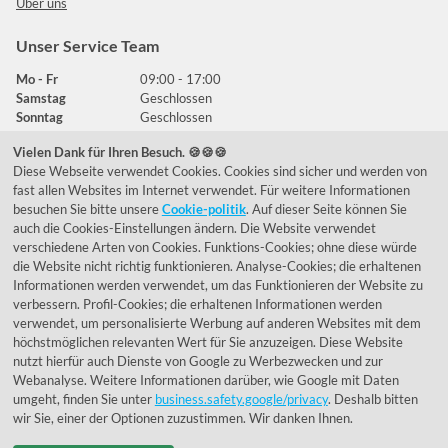
Über uns
Unser Service Team
Mo - Fr
09:00 - 17:00
Samstag
Geschlossen
Sonntag
Geschlossen
Vielen Dank für Ihren Besuch. 🍪🍪🍪
Diese Webseite verwendet Cookies. Cookies sind sicher und werden von
Häufig gestellte Fragen
fast allen Websites im Internet verwendet. Für weitere Informationen
besuchen Sie bitte unsere
Cookie-politik
. Auf dieser Seite können Sie
039292 - 678215
auch die Cookies-Einstellungen ändern. Die Website verwendet
verschiedene Arten von Cookies. Funktions-Cookies; ohne diese würde
de@lumidora.com
die Website nicht richtig funktionieren. Analyse-Cookies; die erhaltenen
Informationen werden verwendet, um das Funktionieren der Website zu
verbessern. Profil-Cookies; die erhaltenen Informationen werden
verwendet, um personalisierte Werbung auf anderen Websites mit dem
Facebook
Instagram
höchstmöglichen relevanten Wert für Sie anzuzeigen. Diese Website
Kundenmeinungen
nutzt hierfür auch Dienste von Google zu Werbezwecken und zur
Webanalyse. Weitere Informationen darüber, wie Google mit Daten
Exzellent - eKomi.de
umgeht, finden Sie unter
business.safety.google/privacy
. Deshalb bitten
wir Sie, einer der Optionen zuzustimmen. Wir danken Ihnen.