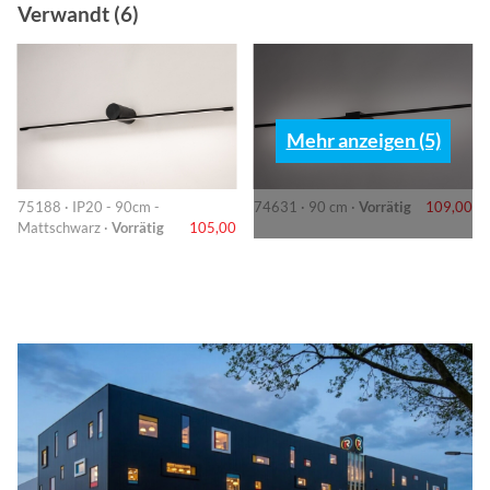
Verwandt (6)
Mehr anzeigen (5)
75188 · IP20 - 90cm -
74631 · 90 cm ·
Vorrätig
109,00
Mattschwarz ·
Vorrätig
105,00