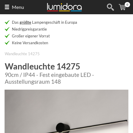
0
Naar
(
Ar
Menu
de
homepage
Das
größte
Lampengeschäft in Europa
Niedrigpreisgarantie
Großer eigener Vorrat
Keine Versandkosten
Wandleuchte 14275
Wandleuchte 14275
90cm / IP44 - Fest eingebaute LED -
Ausstellungsraum 148