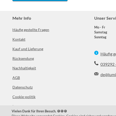
Mehr Info
Unser Serv
Mo - Fr
Häufig gestellte Fragen
Samstag
Sonntag
Kontakt
Kauf und Lieferung
Häufig g
Rücksendung
039292 
Nachhaltigkeit
de@lumi
AGB
Datenschutz
Facebook
In
Cookie-politik
Impressum
Vielen Dank für Ihren Besuch. 🍪🍪🍪
Über uns