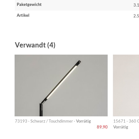
Paketgewicht
3.
Artikel
2.
Verwandt (4)
73193 · Schwarz / Touchdimmer ·
Vorrätig
15671 · 360 G
Vorrätig
89,90