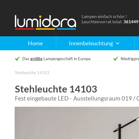
Lampen einfach schön !
Naar
Leuchtenvorrat total:
361449
de
homepage
Home
Innenbeleuchtung
Das
größte
Lampengeschäft in Europa
Niedrigpre
Stehleuchte 14103
Stehleuchte 14103
Fest eingebaute LED - Ausstellungsraum 019 / 