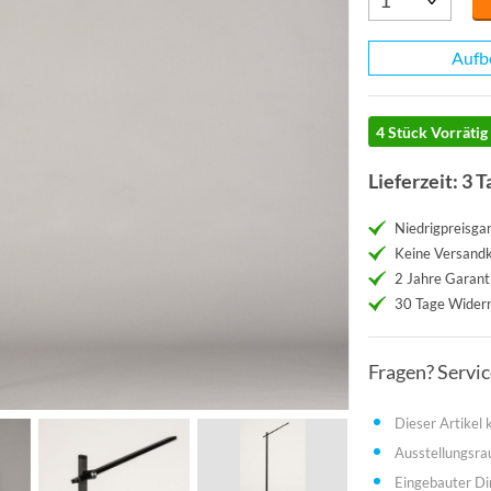
Aufb
4 Stück Vorrätig
Lieferzeit: 3 T
Niedrigpreisgar
Keine Versand
2 Jahre Garant
30 Tage Widerr
Fragen? Servi
Dieser Artikel
Ausstellungsr
Eingebauter D