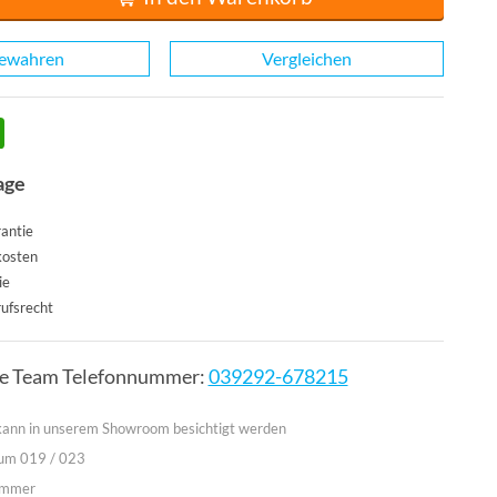
ewahren
Vergleichen
age
antie
kosten
ie
ufsrecht
ce Team Telefonnummer:
039292-678215
 kann in unserem Showroom besichtigt werden
aum 019 / 023
immer