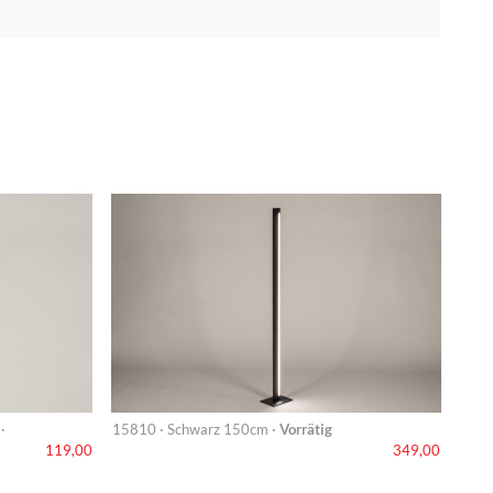
·
15810 · Schwarz 150cm ·
Vorrätig
119,00
349,00