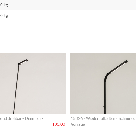
10 kg
50 kg
rad drehbar - Dimmbar ·
15326 · Wiederaufladbar - Schnurlos 
Vorrätig
105,00